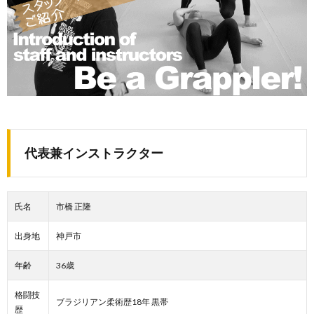
代表兼インストラクター
氏名
市橋 正隆
出身地
神戸市
年齢
36歳
格闘技
ブラジリアン柔術歴18年 黒帯
歴