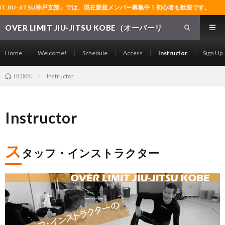
T JIU-JITSU神戸支部」では、現在新規メンバー募集中！初心者も歓迎です。
OVER LIMIT JIU-JITSU KOBE（オーバーリ
ミット柔術神戸支部）～神戸の格闘技ジム～グ
ラップリング・レスリング・ブラジリアン柔術
Home
Welcome!
Schedule
Access
Instructor
Sign Up
の常設道場～
Instructor
HOME
Instructor
ス
タッフ・インストラクター