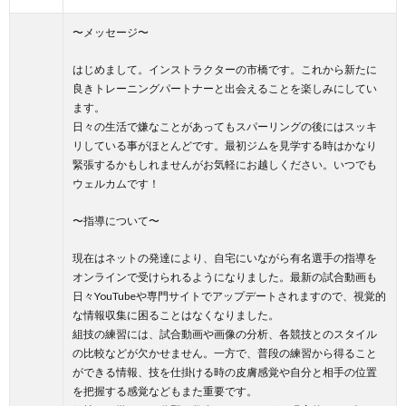
〜メッセージ〜
はじめまして。インストラクターの市橋です。これから新たに
良きトレーニングパートナーと出会えることを楽しみにしてい
ます。
日々の生活で嫌なことがあってもスパーリングの後にはスッキ
リしている事がほとんどです。最初ジムを見学する時はかなり
緊張するかもしれませんがお気軽にお越しください。いつでも
ウェルカムです！
〜指導について〜
現在はネットの発達により、自宅にいながら有名選手の指導を
オンラインで受けられるようになりました。最新の試合動画も
日々YouTubeや専門サイトでアップデートされますので、視覚的
な情報収集に困ることはなくなりました。
組技の練習には、試合動画や画像の分析、各競技とのスタイル
の比較などが欠かせません。一方で、普段の練習から得ること
ができる情報、技を仕掛ける時の皮膚感覚や自分と相手の位置
を把握する感覚などもまた重要です。