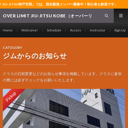
JIU-JITSU神戸支部」では、現在新規メンバー募集中！初心者も歓迎です。
OVER LIMIT JIU-JITSU KOBE（オーバーリ
ミット柔術神戸支部）～神戸の格闘技ジム～グ
ラップリング・レスリング・ブラジリアン柔術
Home
Welcome!
Schedule
Access
Instructor
Sign Up
の常設道場～
CATEGORY
ジムからのお知らせ
クラスの日程変更などのお知らせ事項を掲載しています。クラスに参加
の際には必ずチェックをお願いいたします。
Pickup