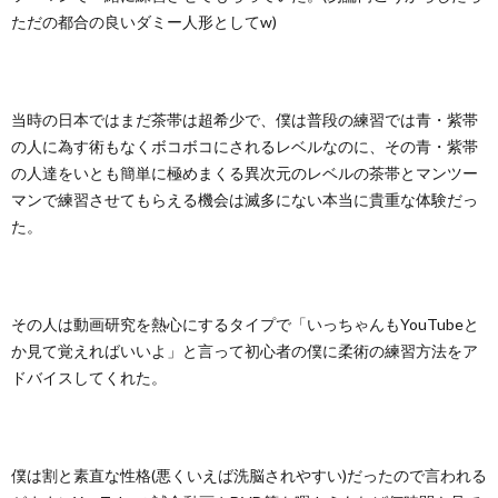
ただの都合の良いダミー人形としてw)
当時の日本ではまだ茶帯は超希少で、僕は普段の練習では青・紫帯
の人に為す術もなくボコボコにされるレベルなのに、その青・紫帯
の人達をいとも簡単に極めまくる異次元のレベルの茶帯とマンツー
マンで練習させてもらえる機会は滅多にない本当に貴重な体験だっ
た。
その人は動画研究を熱心にするタイプで「いっちゃんもYouTubeと
か見て覚えればいいよ」と言って初心者の僕に柔術の練習方法をア
ドバイスしてくれた。
僕は割と素直な性格(悪くいえば洗脳されやすい)だったので言われる