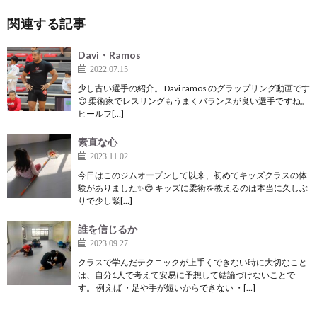
関連する記事
Davi・Ramos
2022.07.15
少し古い選手の紹介。 Davi ramos のグラップリング動画です
😊 柔術家でレスリングもうまくバランスが良い選手ですね。
ヒールフ[…]
素直な心
2023.11.02
今日はこのジムオープンして以来、初めてキッズクラスの体
験がありました✨😊 キッズに柔術を教えるのは本当に久しぶ
りで少し緊[…]
誰を信じるか
2023.09.27
クラスで学んだテクニックが上手くできない時に大切なこと
は、自分1人で考えて安易に予想して結論づけないことで
す。 例えば ・足や手が短いからできない ・[…]