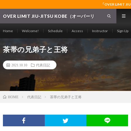
「OVER LIMIT JIU-
OVER LIMIT JIU-JITSU KOBE（オーバーリ
ミット柔術神戸支部）～神戸の格闘技ジム～グ
ラップリング・レスリング・ブラジリアン柔術
Home
Welcome!
Schedule
Access
Instructor
Sign Up
の常設道場～
茶帯の兄弟子と王将
2021.10.10
代表日記
代表日記
茶帯の兄弟子と王将
HOME