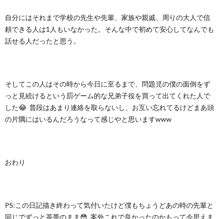
自分にはそれまで学校の先生や先輩、家族や親戚、周りの大人で信
頼できる人は1人もいなかった。そんな中で初めて安心してなんでも
話せる人だったと思う。
そしてこの人はその時から今日に至るまで、問題児の僕の面倒をず
っと見続けるという罰ゲーム的な兄弟子役を買って出てくれた人で
した😂 普段はあまり連絡を取らないし、お互い忘れてるけどまあ頭
の片隅にはいるんだろうなって感じやと思いますwww
おわり
PS:この日記描き終わって気付いたけど僕もちょうどあの時の先輩と
同じでずっと茶帯のまま😳 案外これで良かったのかもって今思えま