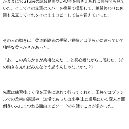
がままにYouTubeの試合動画やDVD等を暇さえあれば何時間も見て
いた。そしてその先輩のスパーを携帯で撮影して、練習終わりに何
回も見直してそれをそのままコピーして技を覚えていった。
その人の動きは、柔道経験者の手堅い寝技とは明らかに違っていて
独特な柔らかさがあった。
「あ、この柔らかさが柔術なんだ…」と初心者ながらに感じた。(そ
の動きを見ればみんなそう思うんじゃないかな？)
先輩は練習後よく僕を王将に連れて行ってくれた。王将ではブラジ
ルでの柔術の裏話や、道場であった出来事(主に道場にいる変人と面
倒臭い人にまつわる面白エピソードw)を話すことが多かった。