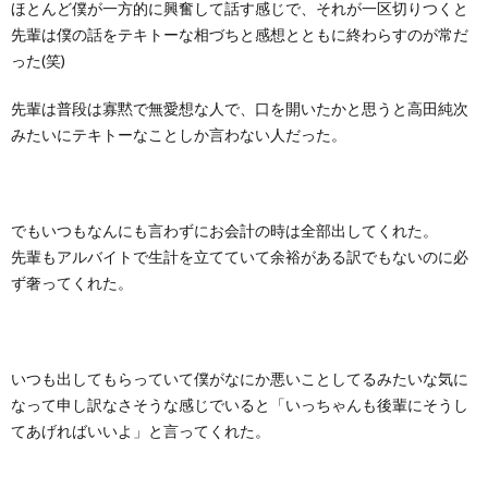
ほとんど僕が一方的に興奮して話す感じで、それが一区切りつくと
先輩は僕の話をテキトーな相づちと感想とともに終わらすのが常だ
った(笑)
先輩は普段は寡黙で無愛想な人で、口を開いたかと思うと高田純次
みたいにテキトーなことしか言わない人だった。
でもいつもなんにも言わずにお会計の時は全部出してくれた。
先輩もアルバイトで生計を立てていて余裕がある訳でもないのに必
ず奢ってくれた。
いつも出してもらっていて僕がなにか悪いことしてるみたいな気に
なって申し訳なさそうな感じでいると「いっちゃんも後輩にそうし
てあげればいいよ」と言ってくれた。