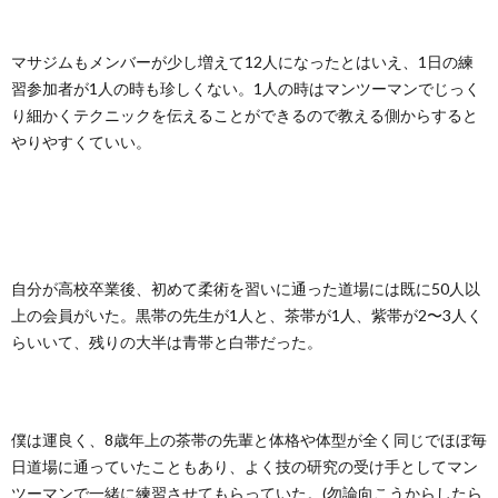
マサジムもメンバーが少し増えて12人になったとはいえ、1日の練
習参加者が1人の時も珍しくない。1人の時はマンツーマンでじっく
り細かくテクニックを伝えることができるので教える側からすると
やりやすくていい。
自分が高校卒業後、初めて柔術を習いに通った道場には既に50人以
上の会員がいた。黒帯の先生が1人と、茶帯が1人、紫帯が2〜3人く
らいいて、残りの大半は青帯と白帯だった。
僕は運良く、8歳年上の茶帯の先輩と体格や体型が全く同じでほぼ毎
日道場に通っていたこともあり、よく技の研究の受け手としてマン
ツーマンで一緒に練習させてもらっていた。(勿論向こうからしたら