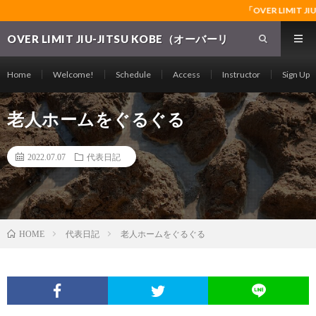
「OVER LIMIT JIU-J
OVER LIMIT JIU-JITSU KOBE（オーバーリ
ミット柔術神戸支部）～神戸の格闘技ジム～グ
ラップリング・レスリング・ブラジリアン柔術
Home
Welcome!
Schedule
Access
Instructor
Sign Up
の常設道場～
老人ホームをぐるぐる
2022.07.07
代表日記
代表日記
老人ホームをぐるぐる
HOME