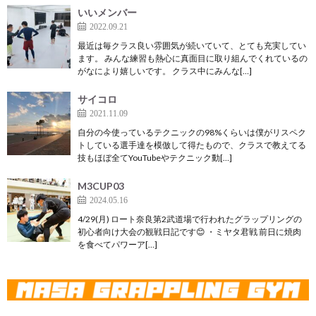
いいメンバー
2022.09.21
最近は毎クラス良い雰囲気が続いていて、とても充実してい
ます。 みんな練習も熱心に真面目に取り組んでくれているの
がなにより嬉しいです。 クラス中にみんな[…]
サイコロ
2021.11.09
自分の今使っているテクニックの98%くらいは僕がリスペク
トしている選手達を模倣して得たもので、クラスで教えてる
技もほぼ全てYouTubeやテクニック動[…]
M3CUP03
2024.05.16
4/29(月) ロート奈良第2武道場で行われたグラップリングの
初心者向け大会の観戦日記です😊 ・ミヤタ君戦 前日に焼肉
を食べてパワーア[…]