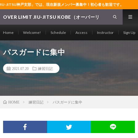
IU-JITSU神戸支部」では、現在新規メンバー募集中！初心者も歓迎です。
OVER LIMIT JIU-JITSU KOBE（オーバーリ
ミット柔術神戸支部）～神戸の格闘技ジム～グ
ラップリング・レスリング・ブラジリアン柔術
Home
Welcome!
Schedule
Access
Instructor
Sign Up
の常設道場～
パスガードに集中
2021.07.20
練習日記
練習日記
パスガードに集中
HOME